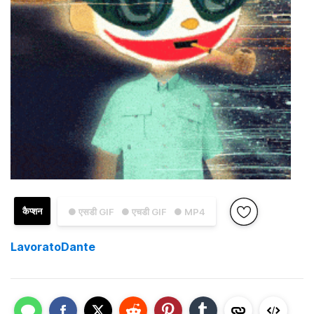
कैप्शन
● एसडी GIF
● एचडी GIF
● MP4
LavoratoDante