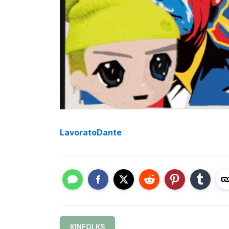
LavoratoDante
KINFOLKS