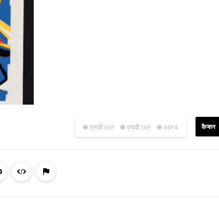
कैप्शन
● एसडी GIF
● एचडी GIF
● MP4