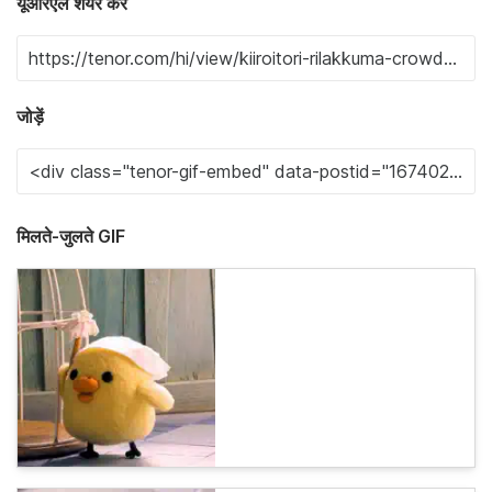
यूआरएल शेयर करें
जोड़ें
मिलते-जुलते GIF