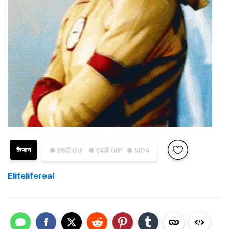
कैप्शन
● एसडी GIF
● एचडी GIF
● MP4
Elitelifereal