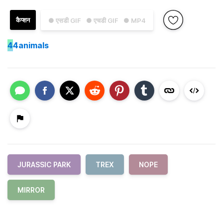
कैप्शन
● एसडी GIF
● एचडी GIF
● MP4
4
4animals
JURASSIC PARK
TREX
NOPE
MIRROR