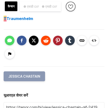
कैप्शन
● एसडी GIF
● एचडी GIF
T
Traumenhelm
JESSICA CHASTAIN
यूआरएल शेयर करें