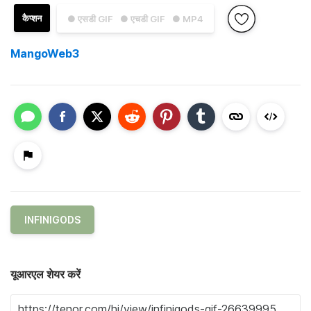
कैप्शन
● एसडी GIF
● एचडी GIF
● MP4
MangoWeb3
INFINIGODS
यूआरएल शेयर करें