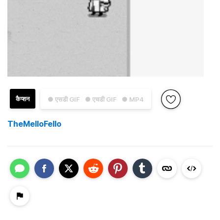
कैप्शन
● एसडी GIF
● एचडी GIF
● MP4
TheMelloFello