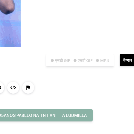
कैप्शन
● एसडी GIF
● एचडी GIF
● MP4
5ANOS PABLLO NA TNT ANITTA LUDMILLA