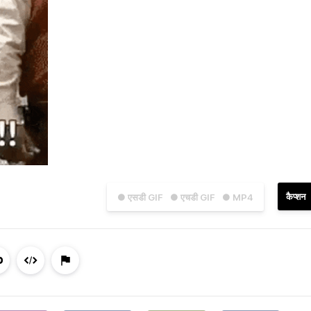
कैप्शन
● एसडी GIF
● एचडी GIF
● MP4