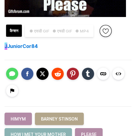
कैप्शन
● एसडी GIF
● एचडी GIF
● MP4
J
JuniorCor84
HIMYM
BARNEY STINSON
HOW I MET YOUR MOTHER
PLEASE