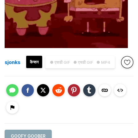
sjonks
कैप्शन
● एसडी GIF
● एचडी GIF
● MP4
GOOFY GOOBER