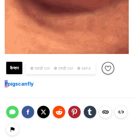
कैप्शन
● एसडी GIF
● एचडी GIF
● MP4
P
pigscanfly