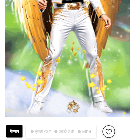
कैप्शन
● एसडी GIF
● एचडी GIF
● MP4