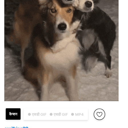
कैप्शन
● एसडी GIF
● एचडी GIF
● MP4