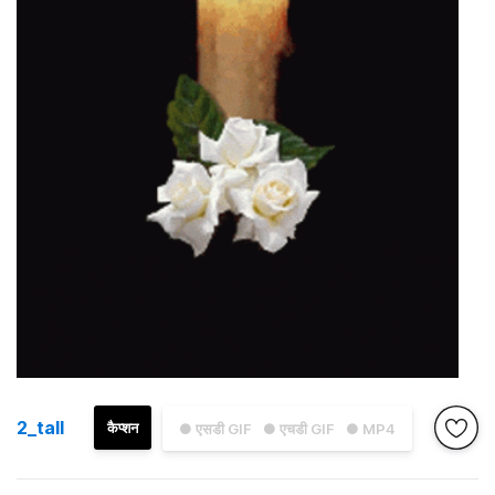
2_tall
कैप्शन
● एसडी GIF
● एचडी GIF
● MP4