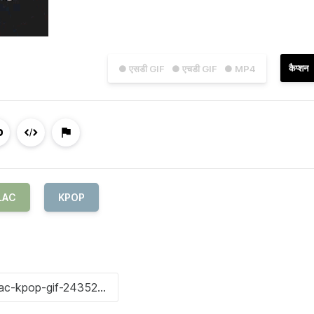
कैप्शन
● एसडी GIF
● एचडी GIF
● MP4
LAC
KPOP