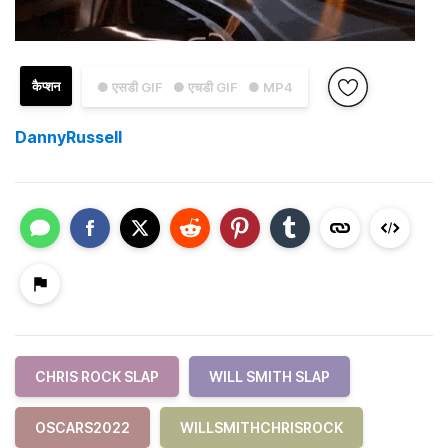
कैप्शन
● एसडी GIF
● एचडी GIF
● MP4
DannyRussell
CHRIS ROCK SLAP
WILL SMITH SLAP
OSCARS2022
WILLSMITHCHRISROCK