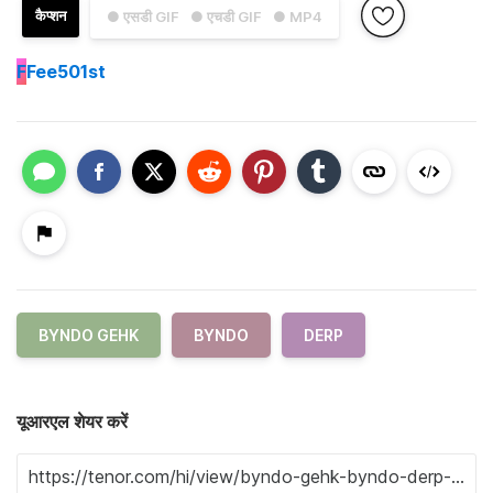
कैप्शन
● एसडी GIF
● एचडी GIF
● MP4
F
Fee501st
BYNDO GEHK
BYNDO
DERP
यूआरएल शेयर करें