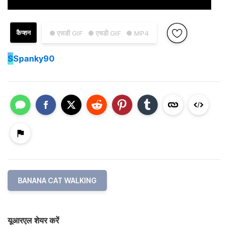
कैप्शन
● एसडी GIF
● एचडी GIF
● MP4
S
Spanky90
BANANA CAT WALKING
यूआरएल शेयर करें