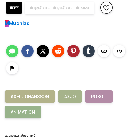
कैप्शन
● एसडी GIF
● एचडी GIF
● MP4
M
Muchlas
AXEL JOHANSSON
AXJO
ROBOT
ANIMATION
यूआरएल शेयर करें