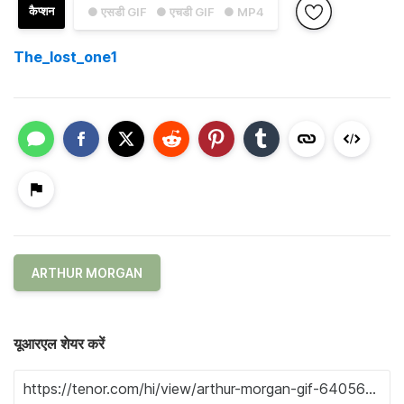
कैप्शन
● एसडी GIF
● एचडी GIF
● MP4
The_lost_one1
ARTHUR MORGAN
यूआरएल शेयर करें