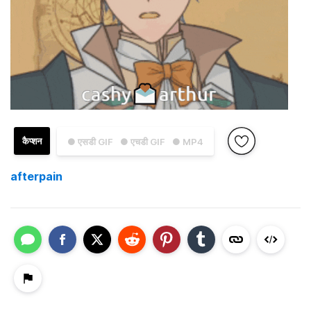
कैप्शन
● एसडी GIF
● एचडी GIF
● MP4
afterpain