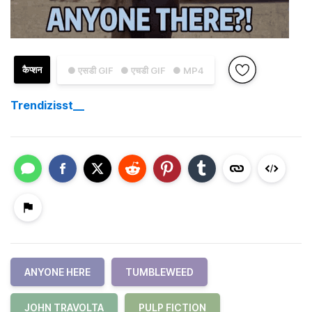
कैप्शन
● एसडी GIF
● एचडी GIF
● MP4
Trendizisst__
ANYONE HERE
TUMBLEWEED
JOHN TRAVOLTA
PULP FICTION