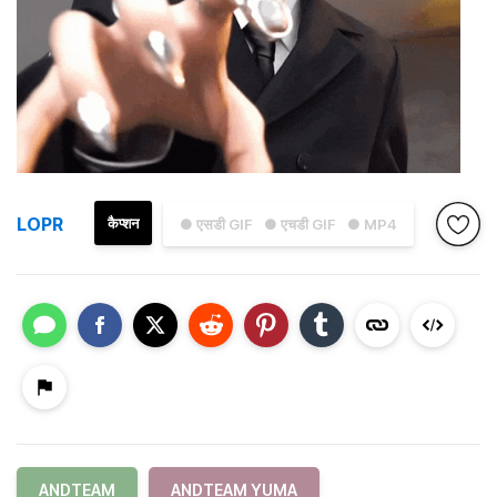
LOPR
कैप्शन
● एसडी GIF
● एचडी GIF
● MP4
ANDTEAM
ANDTEAM YUMA