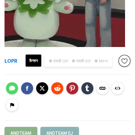
LOPR
कैप्शन
● एसडी GIF
● एचडी GIF
● MP4
ANDTEAM
ANDTEAM EJ