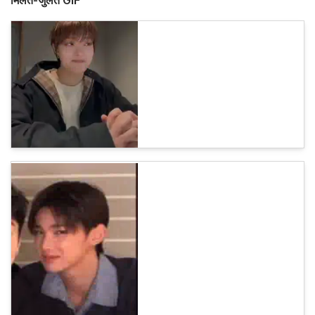
मिलते-जुलते GIF