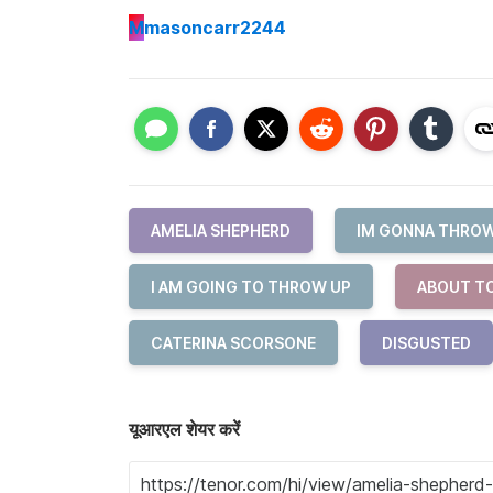
M
masoncarr2244
AMELIA SHEPHERD
IM GONNA THROW
I AM GOING TO THROW UP
ABOUT T
CATERINA SCORSONE
DISGUSTED
यूआरएल शेयर करें