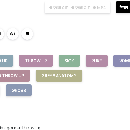
कैप्शन
● एसडी GIF
● एचडी GIF
● MP4
 UP
THROW UP
SICK
PUKE
VOM
O THROW UP
GREYS ANATOMY
GROSS