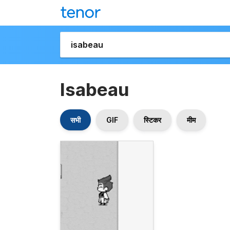
Isabeau
सभी
GIF
स्टिकर
मीम