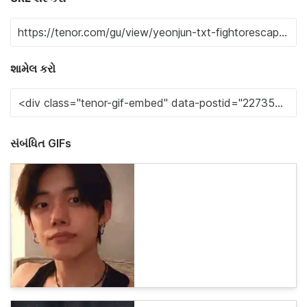
શામેલ કરો
સંબંધિત GIFs