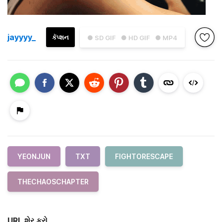
jayyyy_
કૅપ્શન
● SD GIF
● HD GIF
● MP4
YEONJUN
TXT
FIGHTORESCAPE
THECHAOSCHAPTER
URL શેર કરો