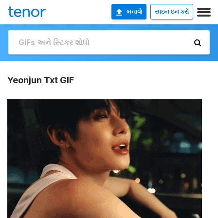
બનાવો
સાઇન ઇન કરો
Yeonjun Txt GIF