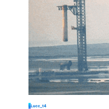
L
Lucc_t4