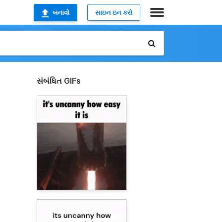
બનાવો
સાઇન ઇન કરો
સંબંધિત GIFs