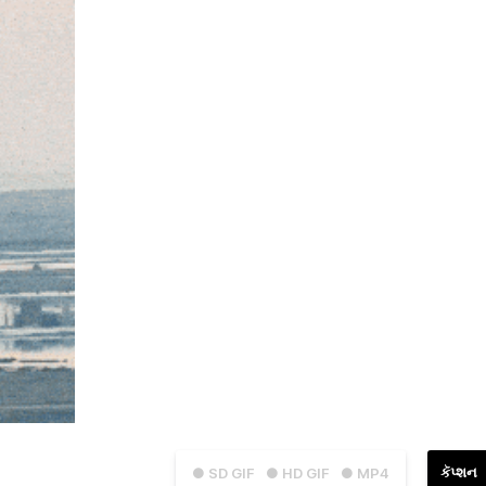
કૅપ્શન
● SD GIF
● HD GIF
● MP4