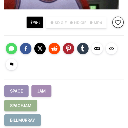
કૅપ્શન
● SD GIF
● HD GIF
● MP4
SPACE
JAM
SPACEJAM
BILLMURRAY