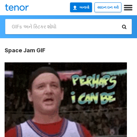
બનાવો
સાઇન ઇન કરો
Space Jam GIF