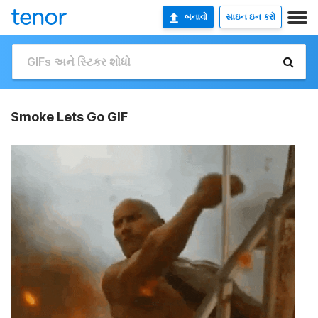
બનાવો
સાઇન ઇન કરો
Smoke Lets Go GIF