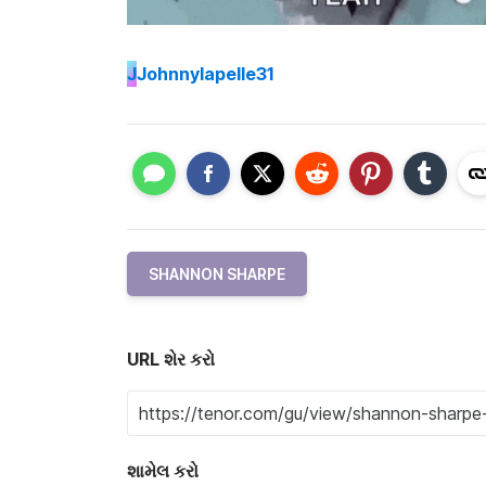
J
Johnnylapelle31
SHANNON SHARPE
URL શેર કરો
શામેલ કરો