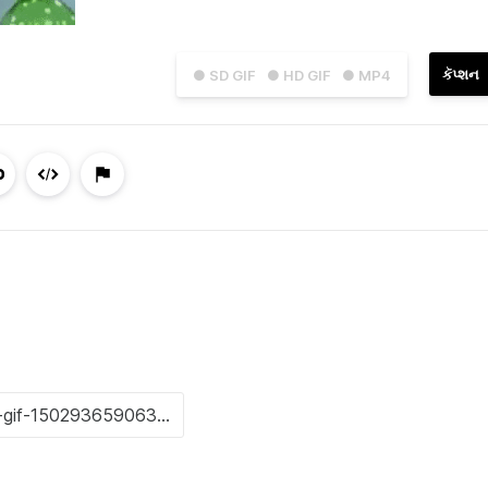
કૅપ્શન
● SD GIF
● HD GIF
● MP4