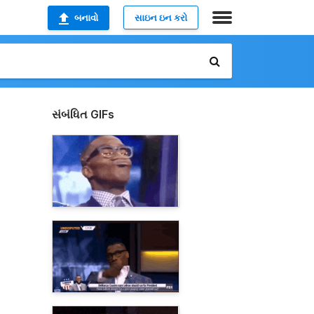
બનાવો
સાઇન ઇન કરો
સંબંધિત GIFs