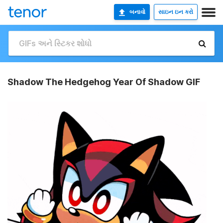
બનાવો
સાઇન ઇન કરો
Shadow The Hedgehog Year Of Shadow GIF