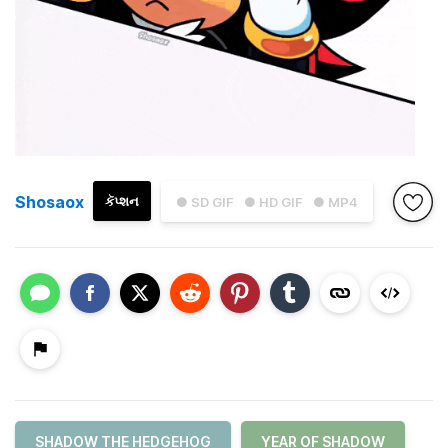
Shosaox
કૅપ્શન
● SD GIF
● HD GIF
● MP4
SHADOW THE HEDGEHOG
YEAR OF SHADOW