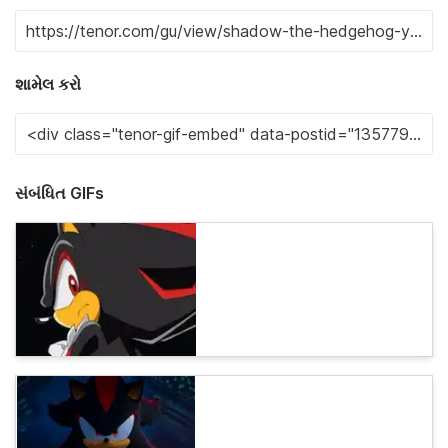
શામેલ કરો
સંબંધિત GIFs