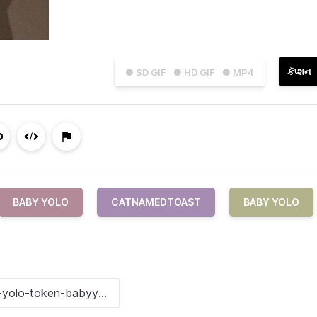
કૅપ્શન
● SD GIF
● HD GIF
● MP4
BABY YOLO
CATNAMEDTOAST
BABY YOLO