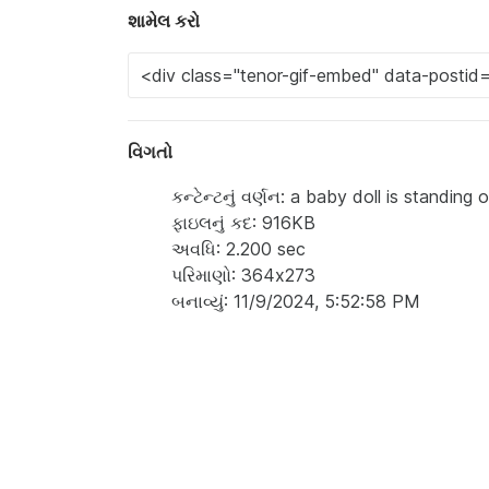
શામેલ કરો
વિગતો
કન્ટેન્ટનું વર્ણન: a baby doll is standi
ફાઇલનું કદ: 916KB
અવધિ: 2.200 sec
પરિમાણો: 364x273
બનાવ્યું: 11/9/2024, 5:52:58 PM