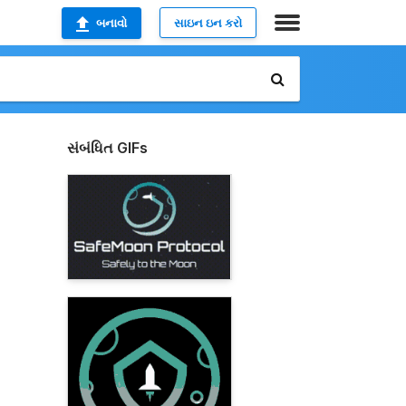
બનાવો
સાઇન ઇન કરો
સંબંધિત GIFs