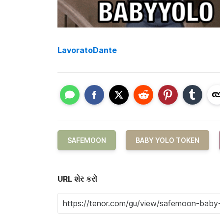
LavoratoDante
SAFEMOON
BABY YOLO TOKEN
URL શેર કરો