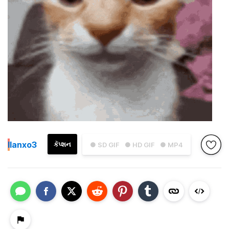
I
Ianxo3
કૅપ્શન
● SD GIF
● HD GIF
● MP4