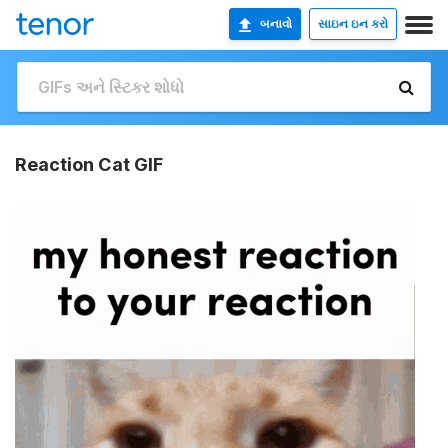
બનાવો
સાઇન ઇન કરો
Reaction Cat GIF