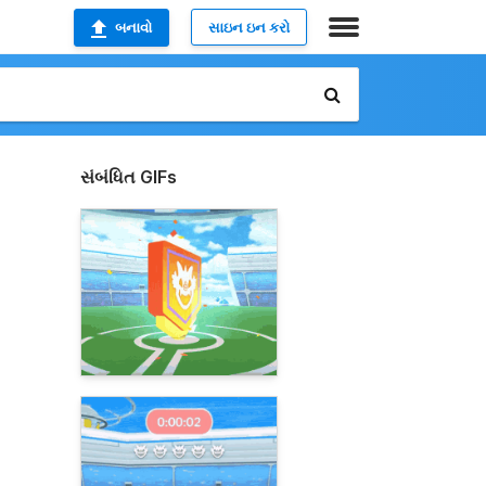
બનાવો
સાઇન ઇન કરો
સંબંધિત GIFs