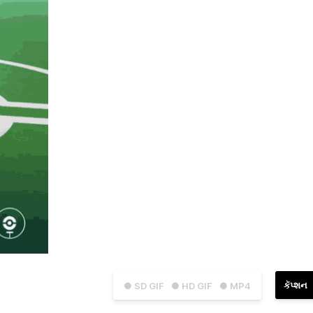
કૅપ્શન
● SD GIF
● HD GIF
● MP4