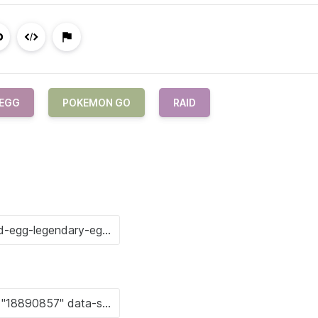
 EGG
POKEMON GO
RAID