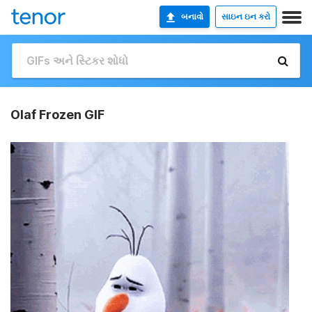
બનાવો
સાઇન ઇન કરો
Olaf Frozen GIF