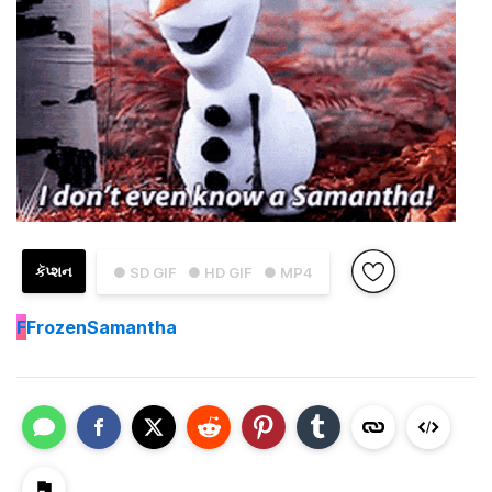
કૅપ્શન
● SD GIF
● HD GIF
● MP4
F
FrozenSamantha