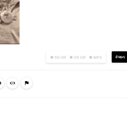
કૅપ્શન
● SD GIF
● HD GIF
● MP4