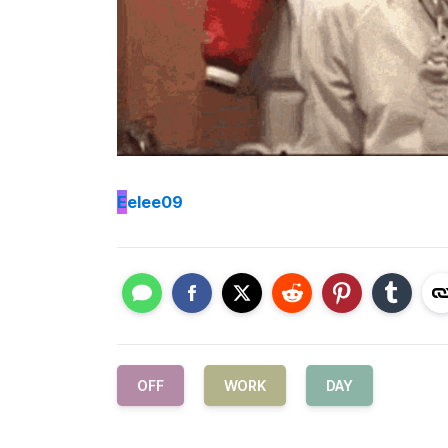
E
elee09
OFF
WORK
DAY