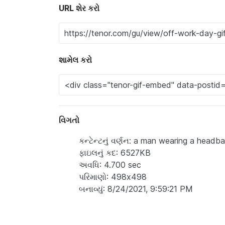
URL શેર કરો
શામેલ કરો
વિગતો
કન્ટેન્ટનું વર્ણન: a man wearing a headb
ફાઇલનું કદ: 6527KB
અવધિ: 4.700 sec
પરિમાણો: 498x498
બનાવ્યું: 8/24/2021, 9:59:21 PM