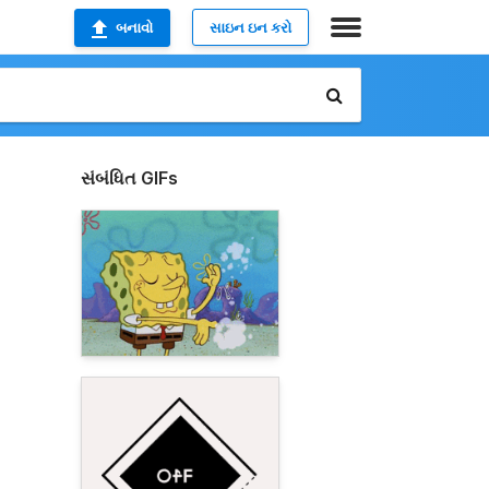
બનાવો
સાઇન ઇન કરો
સંબંધિત GIFs