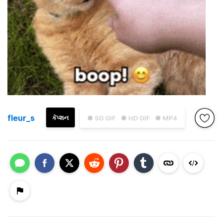
fleur_s
કૅપ્શન
● SD GIF
● HD GIF
● MP4