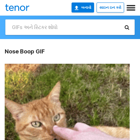
બનાવો
સાઇન ઇન કરો
Nose Boop GIF