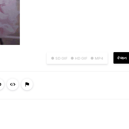
કૅપ્શન
● SD GIF
● HD GIF
● MP4