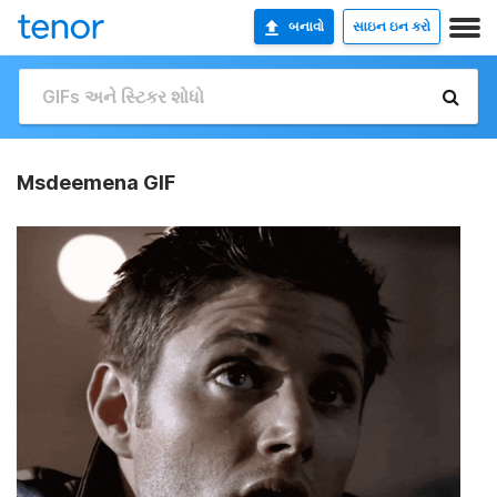
બનાવો
સાઇન ઇન કરો
Msdeemena GIF