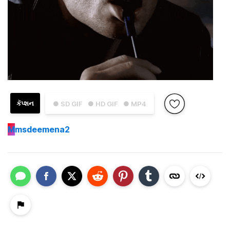
કૅપ્શન
● SD GIF
● HD GIF
● MP4
M
msdeemena2