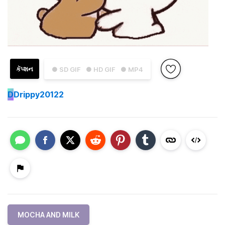
કૅપ્શન
● SD GIF
● HD GIF
● MP4
D
Drippy20122
MOCHA AND MILK