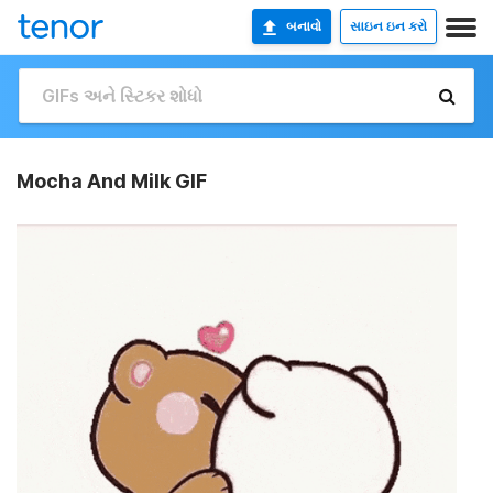
બનાવો
સાઇન ઇન કરો
Mocha And Milk GIF