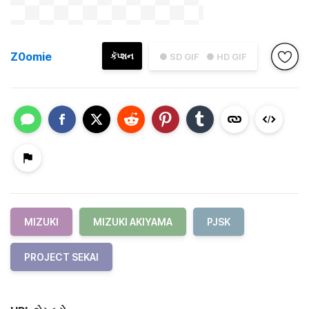
Z0omie
કૅપ્શન
● SD GIF
● HD GIF
MIZUKI
MIZUKI AKIYAMA
PJSK
PROJECT SEKAI