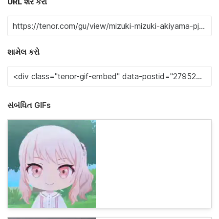
URL શેર કરો
શામેલ કરો
સંબંધિત GIFs