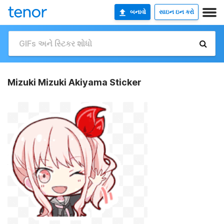
બનાવો
સાઇન ઇન કરો
Mizuki Mizuki Akiyama Sticker