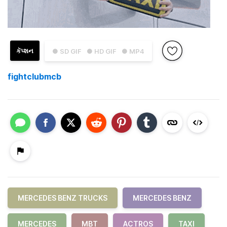
કૅપ્શન
● SD GIF
● HD GIF
● MP4
fightclubmcb
MERCEDES BENZ TRUCKS
MERCEDES BENZ
MERCEDES
MBT
ACTROS
TAXI