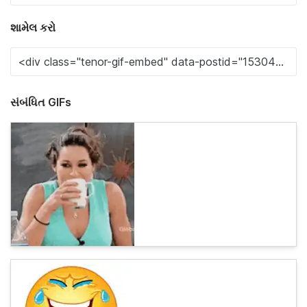
શામેલ કરો
સંબંધિત GIFs