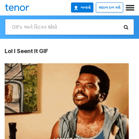
બનાવો
સાઇન ઇન કરો
Lol I Seent It GIF