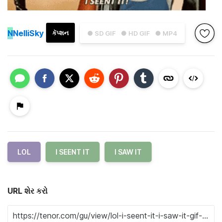
N
NelliSky
કૅપ્શન
● SD GIF
● HD GIF
● MP4
LOL
I SEENT IT
I SAW IT
URL શેર કરો