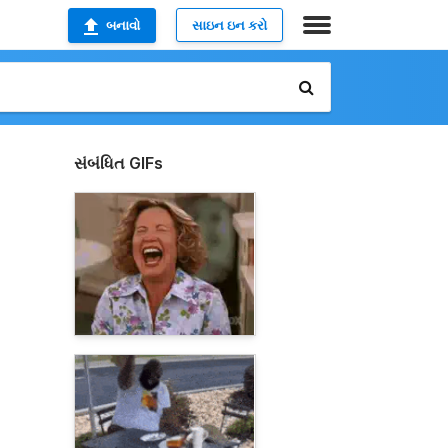
બનાવો
સાઇન ઇન કરો
સંબંધિત GIFs