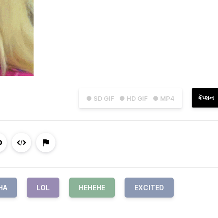
કૅપ્શન
● SD GIF
● HD GIF
● MP4
HA
LOL
HEHEHE
EXCITED