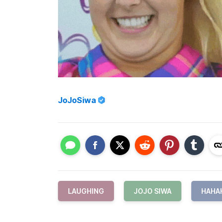
JoJoSiwa
LAUGHING
JOJO SIWA
HAHA