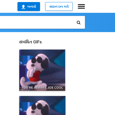
બનાવો
સાઇન ઇન કરો
સંબંધિત GIFs