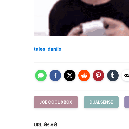
tales_danilo
JOE COOL XBOX
DUALSENSE
URL શેર કરો