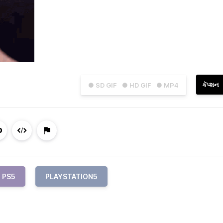
કૅપ્શન
● SD GIF
● HD GIF
● MP4
PS5
PLAYSTATION5