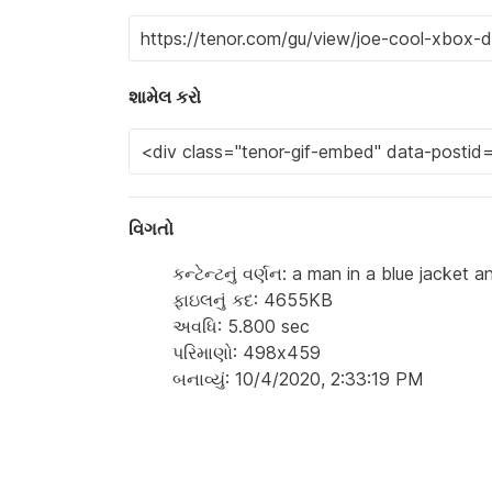
શામેલ કરો
વિગતો
કન્ટેન્ટનું વર્ણન: a man in a blue jacket 
ફાઇલનું કદ: 4655KB
અવધિ: 5.800 sec
પરિમાણો: 498x459
બનાવ્યું: 10/4/2020, 2:33:19 PM