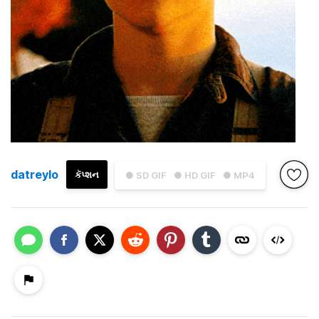
datreylo
કૅપ્શન
● SD GIF
● HD GIF
● MP4