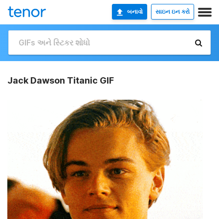
બનાવો
સાઇન ઇન કરો
Jack Dawson Titanic GIF