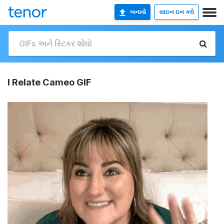
બનાવો
સાઇન ઇન કરો
I Relate Cameo GIF