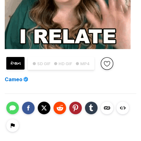
કૅપ્શન
● SD GIF
● HD GIF
● MP4
Cameo